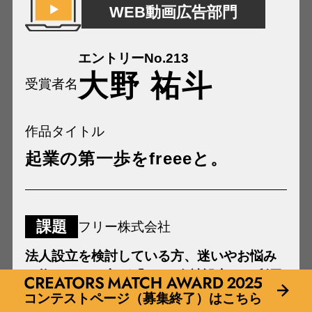
WEB動画広告部門
エントリーNo.213
大野 祐斗
受賞者名
作品タイトル
起業の第一歩をfreeeと。
課題
フリー株式会社
法人設立を検討している方、迷いやお悩み
を抱えている方が「freee会社設立」を利用
したくなるアイデア。
コンテストページ（募集終了）はこちら