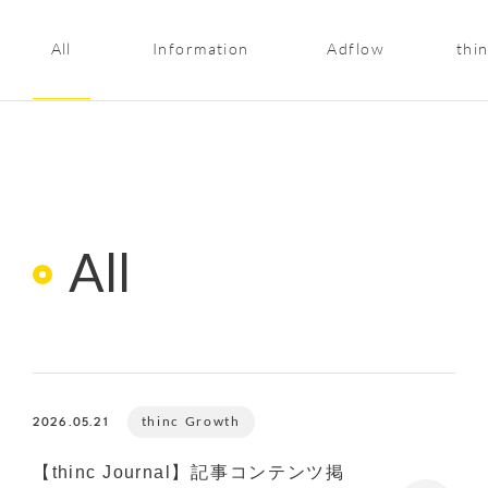
All
Information
Adflow
thi
All
thinc Growth
2026.05.21
【thinc Journal】記事コンテンツ掲